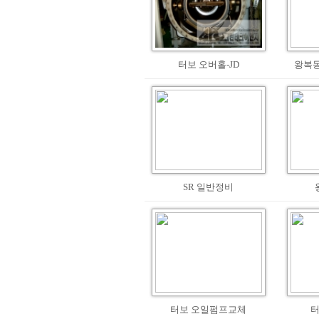
터보 오버홀-JD
왕복동
SR 일반정비
터보 오일펌프교체
터