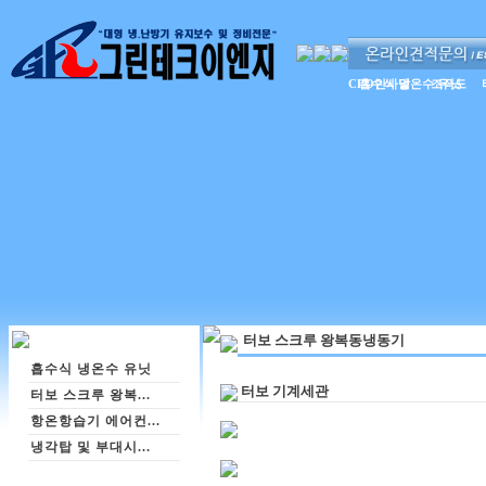
CEO인사말
흡수식 냉온수 유닛
조직도
터보 스크루 왕복동냉동기
흡수식 냉온수 유닛
터보 기계세관
터보 스크루 왕복...
항온항습기 에어컨...
냉각탑 및 부대시...